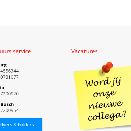
uurs service
Vacatures
urg
-4556344
10781077
da
-7200920
 Bosch
-7200954
Flyers & Folders