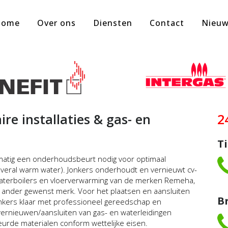
Home
Over ons
Diensten
Contact
Nieu
ire installaties & gas- en
2
T
matig een onderhoudsbeurt nodig voor optimaal
veral warm water). Jonkers onderhoudt en vernieuwt cv-
mwaterboilers en vloerverwarming van de merken Remeha,
lk ander gewenst merk. Voor het plaatsen en aansluiten
B
nkers klaar met professioneel gereedschap en
ernieuwen/aansluiten van gas- en waterleidingen
eurde materialen conform wettelijke eisen.