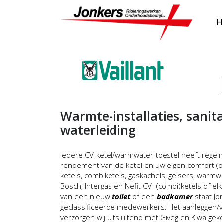
Warmte-installaties, sanita
waterleiding
Iedere CV-ketel/warmwater-toestel heeft regel
rendement van de ketel en uw eigen comfort (o
ketels, combiketels, gaskachels, geisers, war
Bosch, Intergas en Nefit CV -(combi)ketels of e
van een nieuw
toilet
of een
badkamer
staat Jo
geclassificeerde medewerkers. Het aanleggen/v
verzorgen wij uitsluitend met Giveg en Kiwa gek