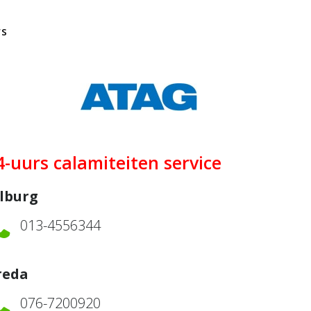
ws
4-uurs calamiteiten service
ilburg
013-4556344
reda
076-7200920