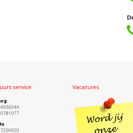
D
uurs service
Vacatures
urg
-4556344
10781077
da
-7200920