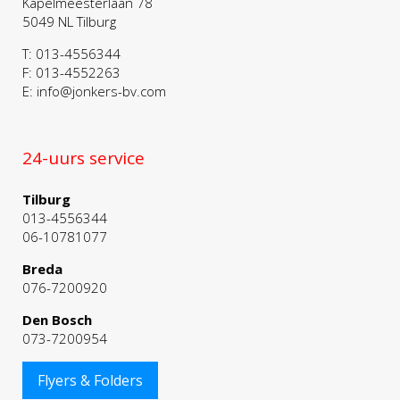
Kapelmeesterlaan 78
5049 NL Tilburg
T: 013-4556344
F: 013-4552263
E: info@jonkers-bv.com
24-uurs service
Tilburg
013-4556344
06-10781077
Breda
076-7200920
Den Bosch
073-7200954
Flyers & Folders