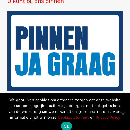
U kunt bij ons pinnen
We gebruiken cookies om ervoor te zorgen dat onze website
zo soepel mogelijk draait. Als je doorgaat met het gebruiken
van de website, gaan we er vanuit dat je ermee instemt. Meer
informatie vindt u in onze
Cookiestatement
en
Privacy Policy
Copyright 2017 |
Cookiestatement
|
Privacy Policy
Ok